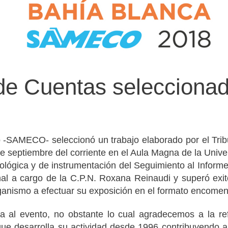
l de Cuentas seleccio
-SAMECO- seleccionó un trabajo elaborado por el Tribu
de septiembre del corriente en el Aula Magna de la Univ
dológica y de instrumentación del Seguimiento al Inform
unal a cargo de la C.P.N. Roxana Reinaudi y superó ex
 organismo a efectuar su exposición en el formato encome
a al evento, no obstante lo cual agradecemos a la refe
ue desarrolla su actividad desde 1996 contribuyendo a i