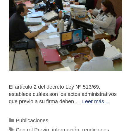
El artículo 2 del decreto Ley Nº 513/69,
establece cuáles son los actos administrativos
que previo a su firma deben …
Leer más…
Categorías
Publicaciones
Etiquetas
Control Previo
,
información
,
rendiciones