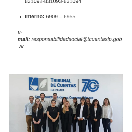
831092-831093-831094
Interno:
6909 – 6955
e-
mail:
responsabilidadsocial@tcuentaslp.gob
.ar