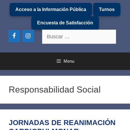
Saltar
Acceso a la Información Pública
Turnos
al
contenido
Encuesta de Satisfacción
Buscar:
Menu
Responsabilidad Social
JORNADAS DE REANIMACIÓN